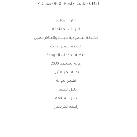
P.O.Box : 960 - Postal Code : 61421
روابط
وزارة التعليم
الفوتر
البيانات المفتوحة
الشبكة السعودية للبحث والابتكار معين
الخطة الاستراتيجية
منصة الخدمات الموحدة
رؤية المملكة 2030
بوابة المبتعثين
تقييم البوابة
دليل الاتصال
دليل السلامة
رابطة الخريجين