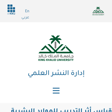
تجاوز
Header
إلى
En
services
المحتوى
عربي
الرئيسي
إدارة النشر العلمي
قياس أثر التدريب للموارد البشرية