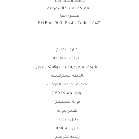
جامعة الملك خالد
المملكة العربية السعودية
عسير - أبها
P.O.Box : 960 - Postal Code : 61421
روابط
وزارة التعليم
الفوتر
البيانات المفتوحة
الشبكة السعودية للبحث والابتكار معين
الخطة الاستراتيجية
منصة الخدمات الموحدة
رؤية المملكة 2030
بوابة المبتعثين
تقييم البوابة
دليل الاتصال
دليل السلامة
رابطة الخريجين