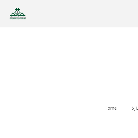
Skip
to
main
content
ارة
Home