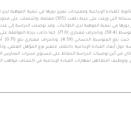
ية للقيادة الإبداعية ومقترحات تعزيز دورها في تنمية الموهبة لد
بانة التي وزعت على عينة بلغت (
305
) معلمة، واشتملت على محوين أ
ز دورها في تنمية الموهبة لدى الطالبات. وقد توصلت الدراسة إلى عدد 
بمتوسط
(
4
.
58
)
، وبانحراف معياري
(
0
.
71
)
. كما جاءت درجة الموافقة على 
، حيث بلغ المتوسط الحسابي (
59
.
4
)، وبانحراف معياري بلغ (
71
.
0
). أ
 حول أبعاد القيادة الإبداعية باختلاف متغير نوع المؤهل العلمي، وذ
كان من أبرز توصيات الدراسة
الحفاظ على مستوى مديرات المدارس الثان
،
وتوظيف امتلاكهن لمهارات القيادة الإبداعية في اكتشاف مواهب ال