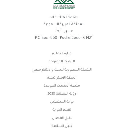
جامعة الملك خالد
المملكة العربية السعودية
عسير - أبها
P.O.Box : 960 - Postal Code : 61421
روابط
وزارة التعليم
الفوتر
البيانات المفتوحة
الشبكة السعودية للبحث والابتكار معين
الخطة الاستراتيجية
منصة الخدمات الموحدة
رؤية المملكة 2030
بوابة المبتعثين
تقييم البوابة
دليل الاتصال
دليل السلامة