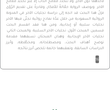
لأحدهما دون الآخر، ولا تتحدّد ملامح الذات إلا عبر تحديد ملامح
الآخر. وبوصف الرواية حمّالةً للأفكار، وقادرةً على تقديم الرّؤى
فإنّ هذا البحث قد اتجه إلى دراسة تجليات الآخر في المدونة
الروائية السعودية من خلال عدّة نماذج روائية تجلّى فيها الآخر
تجليات سلبية أو إيجابية، ومن هنا فقد انقسم البحث
قسمين: المبحث الأول: تجليات الآخر السلبية. والمبحث الثاني:
تجليات الآخر الإيجابية. وهذان المبحثان تسبقهما مقدمة
توضح أهداف البحث، ومصطلحاته، ومخطّطه، وأبرز
الدراسات السابقة، وتعقبهما خاتمة تلخص أبرز نتائجه.
16