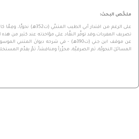
ملخَّص البحث:
على الرغم من اقتدار أبي 
تصريف المفردات،وقد توفَّر النقَّاد على مؤاخذته عند كثير من هذه 
عن موقف ابن جني (ت390هـ) - في شرحه ديوانَ 
المسائلَ النحويَّة، ثم الصرفيَّة، محرِّراً ومناقشاً، ثمَّ يقدِّم ال