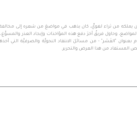
الطيب المتنبِّي (ت352هـ) نحويًّا، ومِمَّا كان يملكه من ثراء لغويٍّ، كان يذهب في مواضعَ من ش
المواضع، وحاول فريقٌ آخرَ دفع هذه المؤاخذات وإيجاد العذر والمسوِّغ،
المتنبي الموسوم بعنوان "الفَسْر" - من مسائلَ الانتقاد النحويَّة والصرفيَّة ا
مستخلص المستفاد من هذا العرض والتحرير.