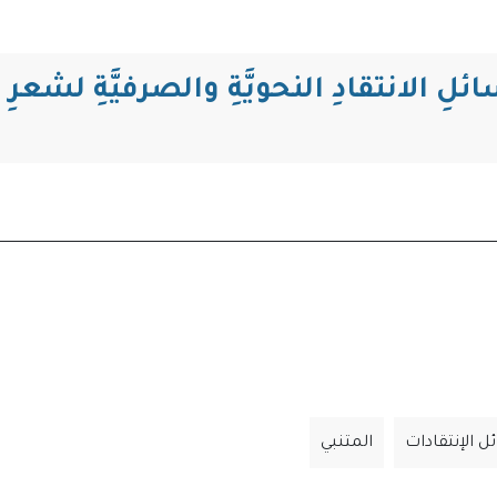
التنقل
الانتقادِ النحويَّةِ والصرفيَّةِ لشعرِ ا
 الإنتقادات
المتنبي