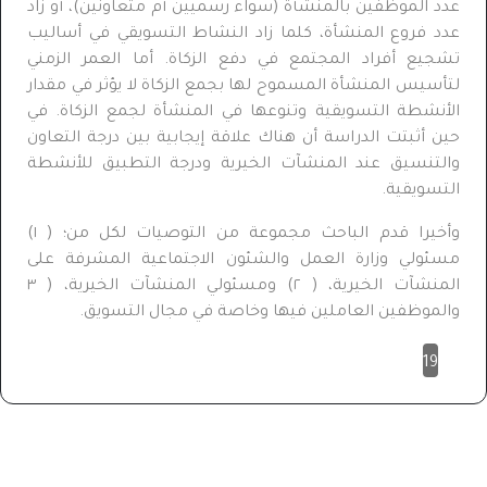
عدد الموظفين بالمنشأة (سواء رسميين أم متعاونين)، أو زاد
عدد فروع المنشأة، كلما زاد النشاط التسويقي في أساليب
تشجيع أفراد المجتمع في دفع الزكاة. أما العمر الزمني
لتأسيس المنشأة المسموح لها بجمع الزكاة لا يؤثر في مقدار
الأنشطة التسويقية وتنوعها في المنشأة لجمع الزكاة. في
حين أثبتت الدراسة أن هناك علاقة إيجابية بين درجة التعاون
والتنسيق عند المنشآت الخيرية ودرجة التطبيق للأنشطة
التسويقية.
وأخيرا قدم الباحث مجموعة من التوصيات لكل من؛ ( ١)
مسئولي وزارة العمل والشئون الاجتماعية المشرفة على
المنشآت الخيرية، ( ٢) ومسئولي المنشآت الخيرية، ( ٣
والموظفين العاملين فيها وخاصة في مجال التسويق.
19