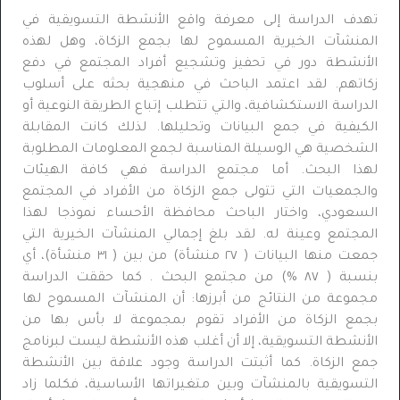
تهدف الدراسة إلى معرفة واقع الأنشطة التسويقية في
المنشآت الخيرية المسموح لها بجمع الزكاة، وهل لهذه
الأنشطة دور في تحفيز وتشجيع أفراد المجتمع في دفع
زكاتهم. لقد اعتمد الباحث في منهجية بحثه على أسلوب
الدراسة الاستكشافية، والتي تتطلب إتباع الطريقة النوعية أو
الكيفية في جمع البيانات وتحليلها. لذلك كانت المقابلة
الشخصية هي الوسيلة المناسبة لجمع المعلومات المطلوبة
لهذا البحث. أما مجتمع الدراسة فهي كافة الهيئات
والجمعيات التي تتولى جمع الزكاة من الأفراد في المجتمع
السعودي، واختار الباحث محافظة الأحساء نموذجا لهذا
المجتمع وعينة له. لقد بلغ إجمالي المنشآت الخيرية التي
جمعت منها البيانات ( ٢٧ منشأة) من بين ( ٣١ منشأة)، أي
بنسبة ( ٨٧ %) من مجتمع البحث . كما حققت الدراسة
مجموعة من النتائج من أبرزها: أن المنشآت المسموح لها
بجمع الزكاة من الأفراد تقوم بمجموعة لا بأس بها من
الأنشطة التسويقية، إلا أن أغلب هذه الأنشطة ليست لبرنامج
جمع الزكاة. كما أثبتت الدراسة وجود علاقة بين الأنشطة
التسويقية بالمنشآت وبين متغيراتها الأساسية، فكلما زاد