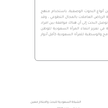
 دور الجهود التطوعية في تعزيز شخصية المرأة السعودية وفق رؤية المملكة 2030، ويعتبر من أنواع البحوث الوصفية، باستخدام منهج
 الرياض العاملات بالمجال التطوعي ، وقد
ئج ، وتوصل البحث إلى أن هناك موافقة بين افراد
قاً لرؤية المملكة2030، حيث يأتي دور الجهود التطوعية في تعزيز انتماء المرأة السعودية للوطن
امح والوسطية للمرأة السعودية كأقل أدوار
الشبكة السعودية للبحث والابتكار معين