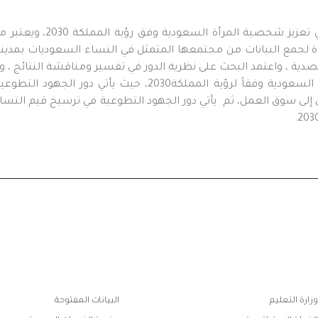
هدف هذا البحث إلى التعرف على
اة لجمع البيانات من مجتمعها المتمثل في النساء السعوديات بمدينة
ريقة العينة القصدية ، واعتمد البحث على نظرية الدور في تفسير ومناقشة النتا
عينة البحث على دور الجهود التطوعية في تعزيز شخصية المرأة السعودية وف
خول إلى سوق العمل، ثم يأتي دور الجهود التطوعية في ترسيخ قيم التس
ابط
وزارة التعليم
البيانات المفتوحة
فوتر