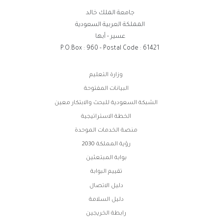
جامعة الملك خالد
المملكة العربية السعودية
عسير - أبها
P.O.Box : 960 - Postal Code : 61421
روابط
وزارة التعليم
الفوتر
البيانات المفتوحة
الشبكة السعودية للبحث والابتكار معين
الخطة الاستراتيجية
منصة الخدمات الموحدة
رؤية المملكة 2030
بوابة المبتعثين
تقييم البوابة
دليل الاتصال
دليل السلامة
رابطة الخريجين