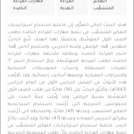
التفكيرُ
القراءةُ
مهاراتُ القراءةِ
المتشعِّب
النقدية
الناقدة
هدفَ البحثُ الحالي التعرُّف إلى فاعليةِ استخدام استراتيجيات
التفكير المتشعِّب في تنمية مهارات القراءة الناقدة لطلاب
الصف الأول المتوسِّط، وتحقيقًا لهذا الهدف اتَّبع الباحثُ
منهجين هُما: الوصفي وشبه التجريبي، واستخدم أداتين هُما:
اختبار القراءة الناقدة، وبطاقة ملاحظة مهارات القراءة
الناقدة لطلاب المرحلة المتوسِّطة، وتمَّ استخدامُ اختبار "
t
"
للعينات المستقلة، وحساب المتوسطات الحسابية
والانحرافات المعيارية بوصفها أساليب إحصائية، وقد طُبِّقت
هذه الأدواتُ في
الفصل الدراسي الأول من العام الدراسي
(
1443
هـ)
، وطُبِّقَ البحثُ على (
96
) طالبًا من طلاب الصف الأول
المتوسِّط بمدينةِ الرياض، وقد وُزِّعَت عينةُ البحث على
مجموعتين: التجريبية التي دُرِّسَت باستخدام استراتيجية
التفكير المتشعب وعددها (
49
) طالبًا، والضابطة التي دُرِّسَت
بطرائق التدريس المعتادة وعددها (
47
) طالبًا، وقد أثبتت نتائجُ
البحثِ فاعليةَ استخدام استراتيجيات التفكير المتشعِّب في
تنميةِ مهاراتِ القراءةِ الناقدة، وأنَّ طلابَ المجموعةِ التجريبية