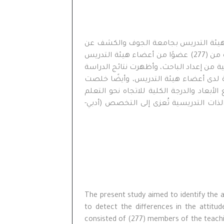
ضاء هيئة التدريس بجامعة الجوف والكشف عن
الفروق في متغيري الاتجاه نحو التعلم الإلكتروني وفاعلية الذات التدريسية التي تعزى للنوع الاجتماعي والتخصص. وتكونت عينة الدراسة من (277) عضوًا من أعضاء هيئة التدريس
 من إعداد الباحث، وأظهرت نتائج الدراسة
يسية لدى أعضاء هيئة التدريس، وأيضًا خلصت
أبعاد والدرجة الكلية للاتجاه نحو التعلم
الذات التدريسية تُعزى إلى التخصص (أدبي
-
The present study aimed to identify the a
to detect the differences in the attitud
consisted of (277) members of the teachin