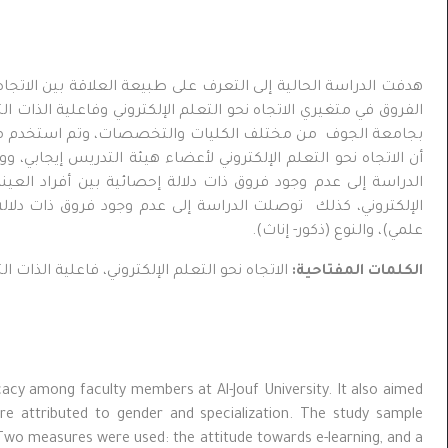
هدفت الدراسة الحالية إلى التعرف على طبيعة العلاقة بين الاتجا
بجامعة الجوف من مختلف الكليات والتخصصات، وتم استخدم مقياسي:
أن الاتجاه نحو التعلم الإلكتروني لأعضاء هيئة التدريس إيجابي، و
الدراسة إلى عدم وجود فروق ذات دلالة إحصائية بين أفراد العي
الإلكتروني، كذلك توصلت الدراسة إلى عدم وجود فروق ذات دلالة إ
علمي)، والنوع (ذكور
-
إناث).
الكلمات المفتاحية:
الاتجاه نحو التعلم الإلكتروني، فاعلية الذات ال
icacy among faculty members at Al-Jouf University. It also aimed
are attributed to gender and specialization. The study sample
. Two measures were used: the attitude towards e-learning, and a