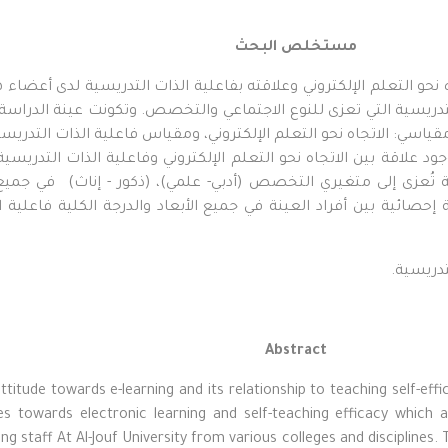
مستخلص البحث
ه نحو التعلم الإلكتروني وعلاقته بفاعلية الذات التدريسية لدى أع
 الاتجاه نحو التعلم الإلكتروني، ومقياس فاعلية الذات التدريسية
وجود علاقة بين الاتجاه نحو التعلم الإلكتروني وفاعلية الذات التدر
نة تُعزى إلى متغيري التخصص (أدبي
-
علمي)، (ذكور
-
إناث) في جميع ال
حصائية بين أفراد العينة في جميع الأبعاد والدرجة الكلية فاعلية 
تدريسية.
Abstract
ttitude towards e-learning and its relationship to teaching self-eff
es towards electronic learning and self-teaching efficacy which 
g staff At Al-Jouf University from various colleges and disciplines