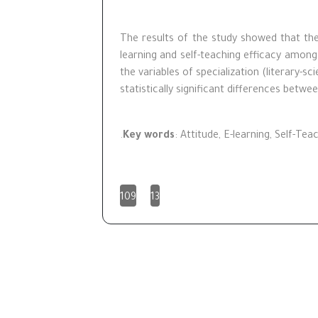
The results of the study showed that the 
learning and self-teaching efficacy amon
the variables of specialization (literary-s
statistically significant differences betwe
K
ey words
: Attitude
,
E-learning, Self-Teac
109
13