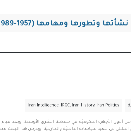
التنقل
أتها وتطورها ومهامها (1957-1989م)
ة
Iran Intelligence, IRGC, Iran History, Iran Politics
 من أقوى الأجهزة الحكوميّة في منطقة الشرق الأوسط. وبعد قيام الث
م الملالي في تنفيذ سياساته الداخليّة والخارجيّة. ويدرس هذا البحث منظ