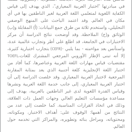
في مبادرتها "اختبار العربية المعياري"، الذي
يهدف إلى قياس
الكفاية اللغوية لمتعلمي اللغة العربية لغير الناطقين بها في أي
مكان في العالم. وقد اعتمد الباحث
على المنهج الوصفي
التحليلي، واستخدم ثلاثة من طرق جمع البيانات: (أ) المقابلة و(ب)
الوثائق و(ج) الملاحظة
وقد أوضحت نتائج الدراسة أن مركز
.
الاختبارات في الجامعة، قد اطلع على أطر وتجارب عالمية عدة،
واستأنس
بعد مواءمته - بما يلبي
بتجارب اختبارية كثيرة،
-(CEFR)
إلا أنه تبنى الإطار الأوروبي المرجعي المشترك للغات،
TOEFL
مقتضيات قياس مهارات اللغة العربية وعناصرها، كما أفاد من
اختبار اللغة الإنجليزية كلغة أجنبية
الذي يعد بمثابة المقارنة
المرجعية لاختبار العربية المعياري. وقد خلصت الدراسة إلى أن
اختبار العربية المعياري،
إلى جانب خدمة اللغة العربية ونشرها
وقياس القدرة اللغوية لدى غير الناطقين بالعربية، يهدف إلى
مساعدة
مؤسسات التعليم العالي وجهات العمل ذات العلاقة،
وذلك في اتخاذ القرارات المناسبة. كما خلصت إلى عدد من
النتائج من أهمها: الوقوف على: أهداف الاختبار، ومكوناته،
ومحتوياته، ومراحل بنائه وتطويره، والمراكز التي
تخدمه حول
العالم
.