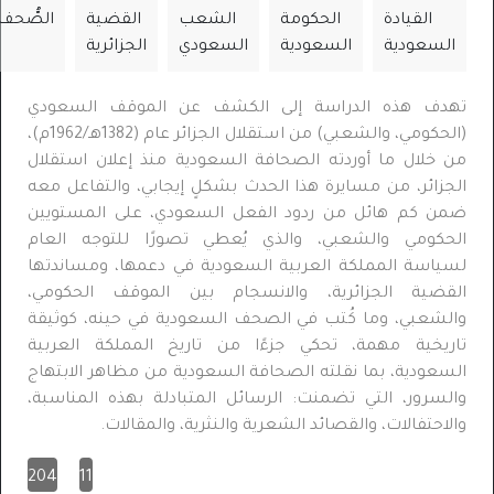
القيادة
الحكومة
الشعب
القضية
الصُّحف
السعودية
السعودية
السعودي
الجزائرية
تهدف هذه الدراسة إلى الكشف عن الموقف السعودي
(الحكومي، والشعبي) من استقلال الجزائر عام (1382هـ/1962م)،
من خلال ما أوردته الصحافة السعودية منذ إعلان استقلال
الجزائر، من مسايرة هذا الحدث بشكلٍ إيجابي، والتفاعل معه
ضمن كم هائل من ردود الفعل السعودي، على المستويين
الحكومي والشعبي، والذي يُعطي تصورًا للتوجه العام
لسياسة المملكة العربية السعودية في دعمها، ومساندتها
القضية الجزائرية، والانسجام بين الموقف الحكومي،
والشعبي، وما كُتب في الصحف السعودية في حينه، كوثيقة
تاريخية مهمة، تحكي جزءًا من تاريخ المملكة العربية
السعودية، بما نقلته الصحافة السعودية من مظاهر الابتهاج
والسرور، التي تضمنت: الرسائل المتبادلة بهذه المناسبة،
والاحتفالات، والقصائد الشعرية والنثرية، والمقالات.
204
11