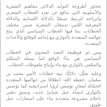
تتجاوز أطروحة التوليد الدلالي مفاهيم الشعرية
والأسلوبية التي تدافع عن تفرد الخطاب الشعري
وانزياحه لترتبط نسقيّا بالدلالة اللسانية والدلالة
المعرفية اللتين تدمجان الشعرية ضمن مختلف
الخطابات بما فيها الخطاب السياسي الذي ينتج
عوالمه المتعددة بالتوازي مع إنتاجه للوقائع والأحداث
المتعددة.
ومن ثم فوظيفة التعدد المعنوي في الخطاب
السياسي هي بناءُ الواقع كما يتمثله المتكلم
والمتلقي بالتوازي مع بناء وإنتاج ملفوظات الخطاب.
وعليه نحلّل- دلاليًّا- بنية خطابات الأمير محمد بن
سلمان -حفظه الله- انطلاقًا من عوالمها المتعددة
الحمّالة لمعانٍ تؤسس لرؤيا استراتيجية كما تؤسس
بالتوازي لنشأة جيل شبابيّ جديد، ونسق ذهني
بأحلام مشروعة متجددة بناء على استعارات جبل
طويق.