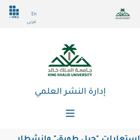
تجاوز
Header
إلى
En
services
المحتوى
عربي
الرئيسي
إدارة النشر العلمي
استعارات "جبل طويق" وانشطار