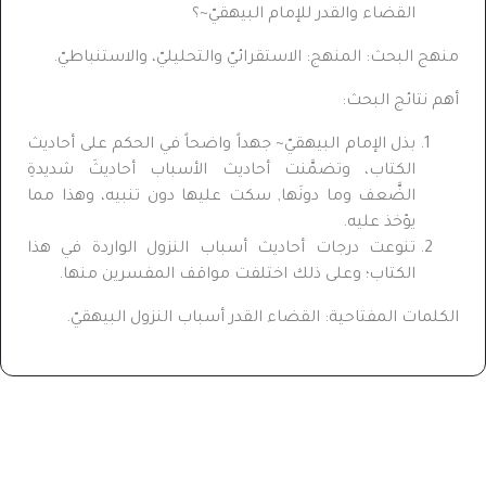
القضاء والقدر للإمام البيهقيّ~؟
منهج البحث: المنهج: الاستقرائيّ والتحليليّ، والاستنباطيّ.
أهم نتائج البحث:
بذل الإمام البيهقيّ~ جهداً واضحاً في الحكم على أحاديث
الكتاب، وتضمَّنت أحاديث الأسباب أحاديثَ شديدةِ
الضَّعف وما دونَها, سكت عليها دون تنبيه، وهذا مما
يؤخذ عليه.
تنوعت درجات أحاديث أسباب النزول الواردة في هذا
الكتاب؛ وعلى ذلك اختلفت مواقف المفسرين منها.
الكلمات المفتاحية: القضاء القدر أسباب النزول البيهقيّ.