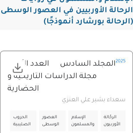
الرحالة الأوربيين في العصور الوسطى
(الرحالة بورشارد أنموذجًا)
2025
المجلد السادس
العدد الأول
مجلة الدراسات التاريخية و
الحضارية⁩
سعداء بشير علي العنزي
الرحّالة
الإسلام
العصور
الحروب
الأوربيون
والمسلمون
الوسطى
الصليبية