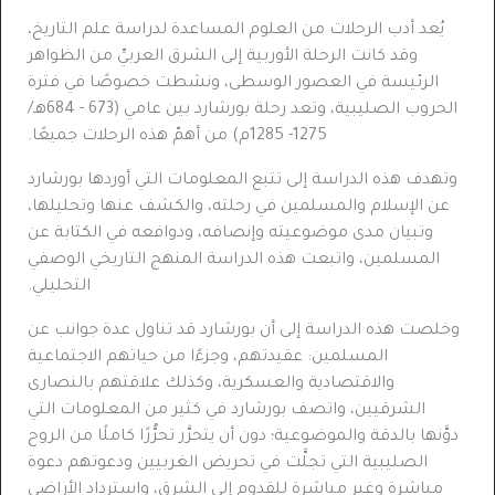
يُعد أدب الرحلات من العلوم المساعدة لدراسة علم التاريخ،
وقد كانت الرحلة الأوربية إلى الشرق العربيِّ من الظواهر
الرئيسة في العصور الوسطى، ونشطت خصوصًا في فترة
الحروب الصليبية، وتعد رحلة بورشارد بين عامي (673 - 684هـ/
1275- 1285م) من أهمّ هذه الرحلات جميعًا.
وتهدف هذه الدراسة إلى تتبع المعلومات التي أوردها بورشارد
عن الإسلام والمسلمين في رحلته، والكشف عنها وتحليلها،
وتبيان مدى موضوعيته وإنصافه، ودوافعه في الكتابة عن
المسلمين، واتبعت هذه الدراسة المنهج التاريخي الوصفي
التحليلي.
وخلصت هذه الدراسة إلى أن بورشارد قد تناول عدة جوانب عن
المسلمين: عقيدتهم، وجزءًا من حياتهم الاجتماعية
والاقتصادية والعسكرية، وكذلك علاقتهم بالنصارى
الشرقيين، واتصف بورشارد في كثير من المعلومات التي
دوَّنها بالدقة والموضوعية؛ دون أن يتحرَّر تحرُّرًا كاملًا من الروح
الصليبية التي تجلَّت في تحريض الغربيين ودعوتهم دعوة
مباشرة وغير مباشرة للقدوم إلى الشرق، واسترداد الأراضي