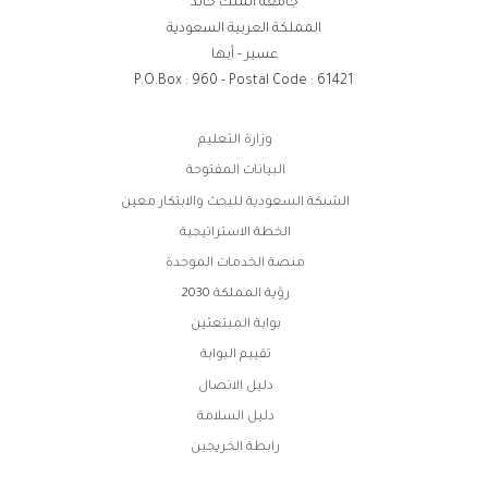
جامعة الملك خالد
المملكة العربية السعودية
عسير - أبها
P.O.Box : 960 - Postal Code : 61421
روابط
وزارة التعليم
الفوتر
البيانات المفتوحة
الشبكة السعودية للبحث والابتكار معين
الخطة الاستراتيجية
منصة الخدمات الموحدة
رؤية المملكة 2030
بوابة المبتعثين
تقييم البوابة
دليل الاتصال
دليل السلامة
رابطة الخريجين