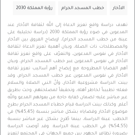
الادّخار
خطب المسجد الحرام
رؤية المملكة 2030
تهدف دراسة
واقع تعزيز الدعاة إلى الله لثقافة الادّخار عند
المدعوين في ضوء رؤية المملكة 2030 (دراسة تحليلية على
عينة من خطب المسجد الحرام)، لإيضاح الفروق بين الادّخار
والمصطلحات ذات الصلة، وبيان أهمية تعزيز الدعاة لثقافة
الادّخار في نفوس المدعوين، والتعرّف على واقع تعزيز ثقافة
الادّخار في نفوس المدعوين عبر خطب المسجد الحرام، وبيان
أهم القضايا المطروحة مع إيضاح أهم أساليب تعزيز ثقافة
الادّخار في نفوس المدعوين عبر خطب المسجد الحرام، وقد
بينت الدراسة مشروعية الادّخار، وأنّ النبي الصلاة والسلام
فعله؛ تطييباً لخاطر أهله، وتحقيقاً لمصلحتهم، وحث بطريق
غير مباشر عليه؛ لضمان كفاية حاجة من يعولهم المدعو والله
أعلم. وكذلك بينت الدراسة قيام خطباء المسجد الحرام بطرح
موضوع الادّخار وقضاياه بشكل مباشر بنسبة (45,45%) في
الخطب عينة الدراسة، بينما طُرِح بشكل غير مباشر بنسبة
(54,55%) في الخطب عينة الدراسة. وقد أوصت الدراسة
بضرورة تظافر الجهود بين جميع الجهات في المجتمع لتعزيز