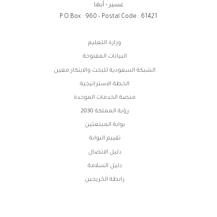
عسير - أبها
P.O.Box : 960 - Postal Code : 61421
روابط
وزارة التعليم
الفوتر
البيانات المفتوحة
الشبكة السعودية للبحث والابتكار معين
الخطة الاستراتيجية
منصة الخدمات الموحدة
رؤية المملكة 2030
بوابة المبتعثين
تقييم البوابة
دليل الاتصال
دليل السلامة
رابطة الخريجين