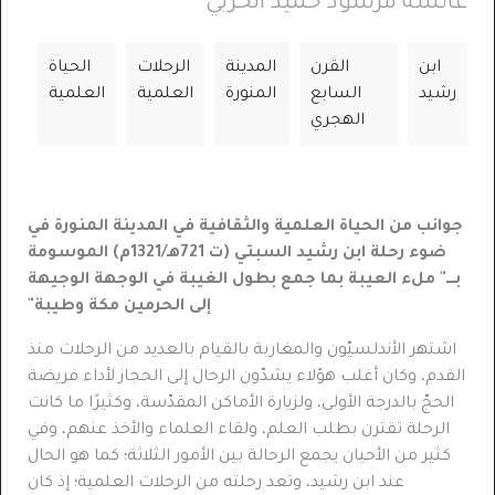
عائشة مرشود حميد الحربي
ابن
القرن
المدينة
الرحلات
الحياة
رشيد
السابع
المنورة
العلمية
العلمية
الهجري
جوانب من الحياة العلمية والثقافية في المدينة المنورة في
ضوء رحلة ابن رشيد السبتي (ت 721هـ/1321م) الموسومة
بــــ" ملء العيبة بما جمع بطول الغيبة في الوجهة الوجيهة
إلى الحرمين مكة وطيبة"
اشتهر
الأندلسيّون
والمغاربة
بالقيام بالعديد من الرحلات منذ
القدم، وكان
أغلب
هؤلاء
يشدّون
الرحال إلى الحجاز لأداء
فريضة
الحجّ
بالدرجة
الأولى، ولزيارة
الأماكن
المقدّسة،
وكثيرًا
ما كانت
الرحلة
تقترن
بطلب
العلم، ولقاء
العلماء
والأخذ
عنهم، وفي
كثير من الأحيان يجمع الرحالة بين الأمور الثلاثة؛ كما هو الحال
عند ابن رشيد،
وتعد رحلته من الرحلات العلمية؛ إذ كان