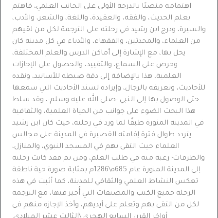
اهتمامه منصبًا بالدرجة الأولى على الجانب العلمي
،
فاهتم
بعلم الحديث
،
والفقه
،
والعقيدة
،
واللغة
،
والشعر
،
والأدب
،
والسيرة
،
ودرج ابن رشيد في رحلته على الترجمة لكل من لقيهم
من العلماء
،
والمحدثين
،
والفقهاء
،
والأدباء في كل مدينة كان
يحل بها
،
مع الإشارة إلى أماكن الدرس والعلم المختلفة
،
وحرص على السماع
،
والتقييد
،
والحصول على الإجازات
العلمية، هذا بالإضافة إلى دقة ضبطه للأسانيد
،
ونقده
للأحاديث
،
وتعريفه بالرجال
،
وإيراده لسند الأحاديث التي سمعها
حتى الوصول بها إلى النبي -صلى الله عليه وسلم-
،
وقد سلط
هذا البحث الضوء على جوانب من الحياة العلمية
،
والثقافية
في المدينة المنورة طبقًا لما ورد في رحلته
،
حيث كان ابن رشيد
يتردد طوال فترة إقامته القصيرة في المدينة على مجالس
العلماء حيث التقى بهم في المسجد النبوي
،
والمنازل
،
والطرقات؛ رغبة منه في طلب العلم
،
ومن ثم فقد كانت رحلته
إلى المدينة المنورة عام 685ه\1286م بمثابة صورة حية ناطقة
تعكس النشاط العلمي والثقافي للمدينة
،
كما أثبت في هذه
الرحلة جميع الكتب والمصنفات التي أُجيز فيها
،
مع الترجمة
لكل من التقى بهم وتعلم على أيديهم
،
وأخذ الإجازة منهم في
أواخر القرن السابع الهجري \الثالث عشر الميلادي.