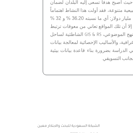
حيث أصبح هدفا تسعى إليه البلدان لضمان
يعية متنوعة، فقد أولت هذا
النشاط اهتماماً
عام 2014 م وبعائدات مالية بلغت 16 مليار دولار: أي ما نسبته 36.20 % و 32 %
ا أن تلك المواقع
تعاني من معوقات ترتبط
منهج الموضوعي،
الشاطئية لساحل
GIS & RS
رافية، والأساليب الإحصائية لمعالجة بيانات
 الدراسة بضرورة بناء قاعدة بيانات بيئية
الجانب التسويقي
.
الشبكة السعودية للبحث والابتكار معين