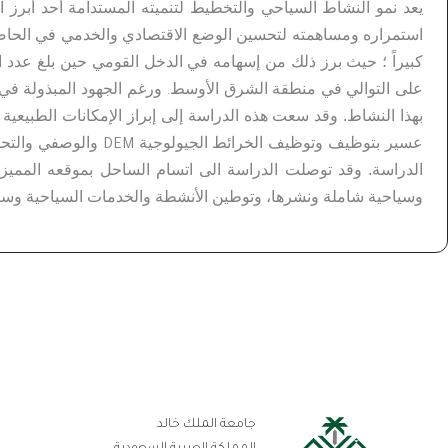
يعد نمو النشاط السياحي والتخطيط لتنميته المستدامة أحد أبرز ال
استمراره ومساهمته لتحسين الوضع الاقتصادي
والخدمي في الحاضر
كبيراً ؛ حيث برز ذلك من إسهامه في الدخل القومي حين بلغ عدد السياح 18.000.000 سائ
على التوالي في منطقة الشرق الأوسط
ورغم الجهود المبذولة في 
.
بهذا النشاط. وقد سعت هذه الدراسة إلى إبراز الإمكانات الطبيعية 
عسير بتوظيف
وتوظيف الخرائط الجيولوجية
والوصفي والتحل
DEM
الدراسة. وقد توصلت الدراسة الى اتسام الساحل بموقعه المميز
وسياحية شاملة ونشرها، وتوطين الأنشطة والخدمات السياحية وسرعة
رو
جامعة الملك خالد