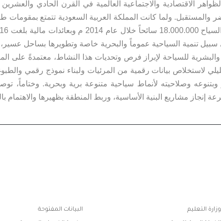
ظواهر الاقتصادية والاجتماعية العالمية في القرن
الحادي والعشرين 
 والمستقبل. ولما كانت المملكة العربية السعودية تتمتع بمقومات طب
حاً خلال
سبيل تنمية السياحية عموماً والبحرية خاصة وتطويرها بساحل عسير، إل
والبشرية للسياحة
لإبراز فرص وتحديات هذا النشاط، معتمدةً على ال
يلي لاستخلاص بيانات رقمية من المرئيات ولبناء نموذج رقمي
والطبوغ
وبتنوعه وصلاحيته لأنماط سياحية متنوعة برية وبحرية. وختاماً، توصي
 إنجاز مشاريع البنية الأساسية، وربط المنطقة
بظهيرها والاهتمام ب
ابط
وزارة التعليم
البيانات المفتوحة