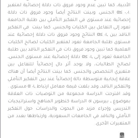
الأدبية، كما تبين عدم وجود فروق ذات دلالة إحصائية لمتغير
.٠,٠١ ≥α الجنس. وبينت النتائج أيضاَ وجود فروق ذات دلالة
إحصائية عند مستوى في التفكير التأملي بين طلبة الجامعة
تعود إلى التفاعل بين الكليات والجنس. كما بينت في التفكير
الناقد بين ‚٠١ ≥α النتائج وجود فروق ذات دلالة إحصائية عند
مستوى طلبة الجامعة تعود لمتغير الكليات لصالح الكليات
العلمية كما تبين وجود فروق ذات في التفكير الناقد بين طلبة
الجامعة تعود إلى ‚٠١ ≥α دلالة إحصائية عند مستوى الجنس،
لصالح الطالبات، ولا يوجد أثر دال إحصائياً للتفاعل بين
متغيري التخصص والجنس. كما بينت النتائج أيضاَ أن هناك
علاقة إيجابية متوسطة دالة إحصائياً عند بين التفكير التأملي
والتفكير الناقد، وقد بلغت قيمة معامل ارتباط ‚٠١ α مستوى .
وقد اقترحت الدراسة مجموعة من التوصيات ذات العلاقة
بموضوع ‚ بيرسون ٥١ الدراسة كتطوير المناهج واستراتيجيات
التدريس وإجراء مزيد من البحوث والدراسات حول التفكير
التأملي والناقد في الجامعات السعودية، وارتباطها بعدد من
المتغيرات الأخرى.