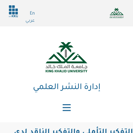
تجاوز
Header
إلى
En
services
المحتوى
عربي
الرئيسي
إدارة النشر العلمي
التفكير التأملي والتفكير الناقد لدى