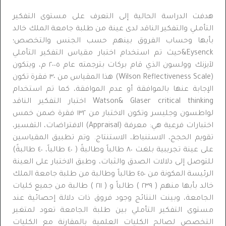
هدفت الدراسة الحالية إلى التعرف على مستوى التفكير
التأملي والتفكير الناقد لدى عينة من طلبة جامعة الملك خالد
بأبها وحساب الفروق بينهم حسب الجنس والتخصص؛
Eysenck&حيث تم استخدام اختبار مقياس التفكير التأملي
لآيزنك وولسون الذي قام بركات بترجمته عام ٢٠٠٥ م، ويتكون
(Wilson Reflectiveness Scale) هذا المقياس من ٣٠ فقرة تكون
الإجابة عنها بالموافقة أو عدم الموافقة، كما تم استخدام
Watson& Glaser critical thinking اختبار التفكير الناقد
لواطسون وجليسر وتكون الاختبار من ١٣٢ فقرة ضمن خمس
اختبارات فرعية هي: معرفة (Appraisal) الافتراضات، التفسير،
تقويم الحجج، الاستنباط، الاستنتاج. وتم تطبيق المقياسين
على عينة تجريبية بلغت ٨٠ طالباً وطالبةً ( ٤٠ طالباً، ٤٠ طالبةً)
للتوصل إلى دلالات الصدق والثبات، وطبق الاختبار على العينة
الرئيسة المكونة من ٤٥٠ طالباً وطالبة من طلبة جامعة الملك
خالد بأبها منهم ( ٢٣٩ ) طالباً و ( ٢١١ ) طالبة من جميع كليات
الجامعة، وبينت النتائج وجود فروق ذات دلالة إحصائية عند
مستوى التفكير التأملي بين طلبة الجامعة تعود لمتغير
التخصص لصالح الكليات العلمية بالمقارنة مع الكليات