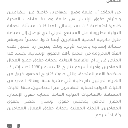
ملخص
من المؤكد أن علاقة وضع المهاجرين خاصة غير النظاميين
واحترام حقوق الإنسان هي علاقة وطيدة، مادامت الهجرة
ظاهرة اجتماعية ذات بعد إنساني. لهذا كانت مسألة الحماية
الدولية مطروحة على المجتمع الدولي الذي توصـل إلى صياغة
حلول قانونية لقضية المهاجرين أينما كانوا، معتبراً حقوقهم
مسألة إنسانية بالدرجة الأولى، وذلك بغـرض رد الاعتبار لهذه
الفئة المحرومة من التمتع بأهم الحقوق الإنسانية. تجسد هذا
المنحى في إبرام الاتفاقية الدولية لحماية حقوق جميع العمال
المهاجرين وأفراد أسرهم بتاريخ 18 ديسمبر1990 تحت إشراف
منظمة الأمم المتحـدة، والتـي جاءت كتتويج لمجهود فريق من
الخبراء الدوليين دام طيلة اثني عشرة سنة. وهناك العديد من
الآليات الدولية لحماية المهاجرين غير النظاميين، منها الآليات
المتعلقة بالاتفاقيات الدولية العامة لحماية حقوق الإنسان،
المقرر الخاص بمجلس حقوق الإنسان المعني بحقوق
المهاجرين، اللجنة المعنية بحماية حقوق العمال المهاجرين
وأفراد أسرهم.