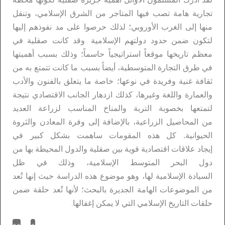
تجارية هامة تصب فيها المتاجر من الشرق الإسلامي،
وتنقل
منها إلى الغرب الأوروبي؛ لذلك حرصوا على مد نفوذهم إليها
لتكون ضمن حدود دولتهم الإسلامية
وقد كانت صقلية في
.
معظم تاريخها موقعاً استراتيجياً حاسماً؛ وذلك بسبب أهميتها
في طرق التجارة المتوسطية،
أيضاً بسبب ما كانت تتمتع به من
ثقافة غنية وفريدة في نوعها؛ خاصة ما يتعلق بالفنون والأدب
والعمارة واللغة
وغيرها، كذلك ازدهار الجانب الاقتصادي نتيجة
لتمتعها بخصوبة التربة والمناخ المناسب لزراعة العديد
من
المحاصيل الزراعية، بالإضافة إلى وفرة المعادن والثروة
الحيوانية. كل هذه المقومات ساهمت بشكل كبير في
إيجاد
علاقات اقتصادية قوية بين صقلية والدول المحيطة بها من
دول البحر المتوسط الإسلامية، وذلك في ظل
السيادة
الإسلامية لها، وهو موضوع هذه الدراسة حيث إنها تُعد
من الموضوعات الهامة الجديرة بالبحث؛ لأنها تُعد حلقة
ضمن
حلقات التاريخ الإسلامي التي لا يمكن إغفالها
.