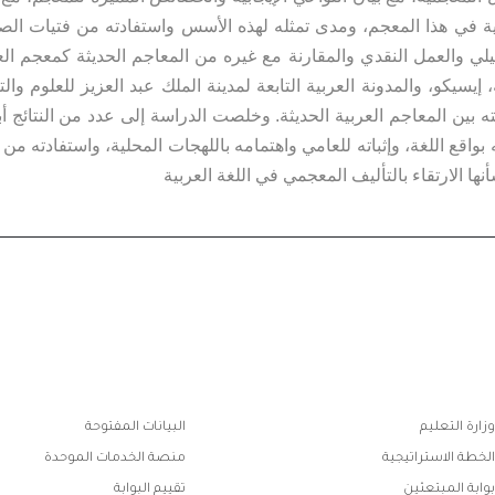
ي هذا المعجم، ومدى تمثله لهذه الأسس واستفادته من فتيات الصناعة
يلي والعمل النقدي والمقارنة مع غيره من المعاجم الحديثة كمعجم ال
إيسيكو، والمدونة العربية التابعة لمدينة الملك عبد العزيز للعلوم والتق
ين المعاجم العربية الحديثة. وخلصت الدراسة إلى عدد من النتائج أب
قع اللغة، وإثباته للعامي واهتمامه باللهجات المحلية، واستفادته من الت
 الارتقاء بالتأليف المعجمي في اللغة العربية
ابط
وزارة التعليم
البيانات المفتوحة
فوتر
الخطة الاستراتيجية
منصة الخدمات الموحدة
بوابة المبتعثين
تقييم البوابة