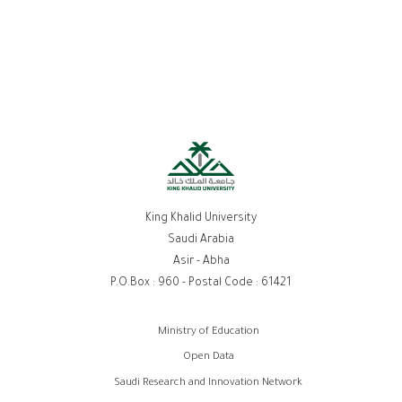
King Khalid University
Saudi Arabia
Asir - Abha
P.O.Box : 960 - Postal Code : 61421
روابط
Ministry of Education
الفوتر
Open Data
Saudi Research and Innovation Network