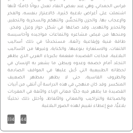
فراس الحمداني، وهي عند بعض النقاد تعدل ديوانًا كاملًا؛ لأنها
اشتملت على أغراض بلاغية كثيرة، كالاعتزاز بنفسه، والفخر
والإعجاب بها، والحزن والتحسُّر، والتهكم والسخرية والتحقير،
والتحذير والتهديد، وقد صاغها في شكل حوار وغزل وفخر،
ومنحها من فيض مشاعره والتماعات مواجيده وأحاسيسه
طاقة فنية وإيقاعية رائعة، مستخدمًا في ذلك أساليب
الالتفات، والاستعارة بنوعيها، والكناية، وغيرها من الأساليب
البلاغية، فجاءت القصيدة مفعمة بكبرياء العربي الذي يظهر
التجلد أمام خصمه وعدوه ويبطن ما يشعر به الإنسان في
لحظاته الطبيعية التي جُبل عليها في المواقف الصادمة
والظروف القاسية، حتى لا يظهر بمظهر الضعيف
المنكسر. وقد كان منهجي في هذه الدراسة أن أنتقي من أبيات
القصيدة ما يظهر فيه جليًّا معاني الإباء والأنفة في المفردات
والصياغة والتراكيب والمعاني والألفاظ، وأحلل ذلك تحليلًا
بلاغيًّا، مع إعطاء تقييم لهذه الصور البلاغية.
334
44