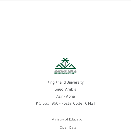
King Khalid University
Saudi Arabia
Asir - Abha
P.O.Box : 960 - Postal Code : 61421
روابط
Ministry of Education
الفوتر
Open Data