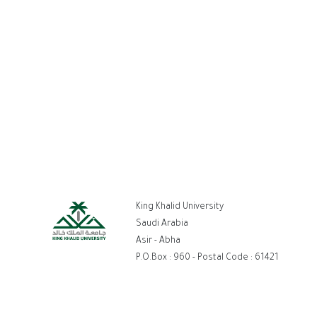
ط
King Khalid University
تر
Saudi Arabia
Asir - Abha
P.O.Box : 960 - Postal Code : 61421