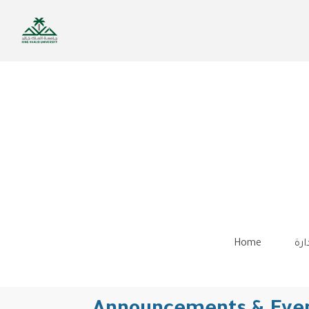
Skip
to
main
content
Home
ارة