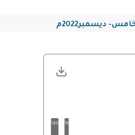
مس- ديسمبر2022م
140
18