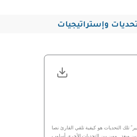
تحديات وإستراتيجيات
 مريض نفسًيا، وبطريقة غير ً تلك التحديات هو كيفية تلقي القارئ نصا
ين ويعد . ومن بين التحديات الأخرى أسلوب