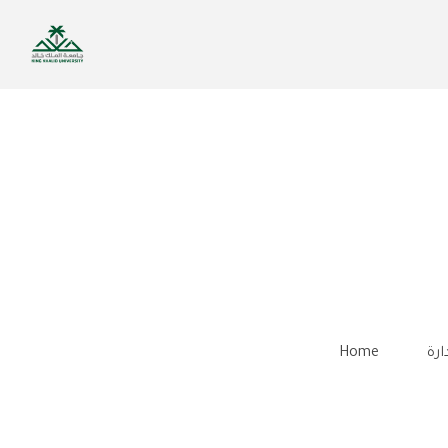
Skip
to
main
content
ارة
Home