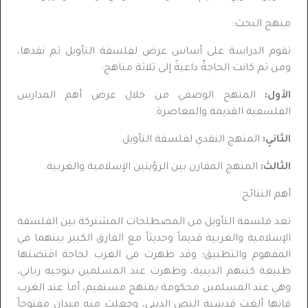
منهج البحث:
تقوم الدراسة على أساس عرض لفلسفة التأويل ثم نقدها،
ومن ثم كانت الحاجةُ داعيةً إلى ثلاثة مناهج:
الأول:
المنهج الوصفي من خلال عرض أهم المدارس
الفلسفية القديمة والمعاصرة.
الثاني:
المنهج النقدي لفلسفة التأويل.
الثالث:
المنهج المقارن بين الرؤيتين الإسلامية والغربية.
أهم النتائج:
تعد فلسفة التأويل من المصطلحات المشتركة بين الفلسفة
الإسلامية والغربية قديماً وحديثاً مع الفارق الكبير بينهما في
المفهوم والتطبيق؛ وقد ظهرت في الغرب لحاجة اقتضتها
طبيعة كتبهم الدينية، وظهرت عند المسلمين بتوجيه رباني،
وهي عند المسلمين محكومة بمنهج مستقيم، أما عند الغرب
فإنها ألغت قدسية النص الديني، وجعلت منه ميدان مفتوحاً