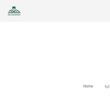
Skip
to
main
content
ارة
Home