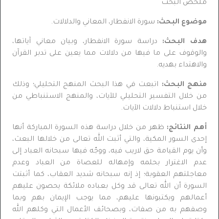
ملخص البحث
موضوع البحث:
سورة الانفطار، المعاني والدلالات.
هدف البحث:
دراسة سورة الانفطار، وبيان معاني آياتها،
والوقوف على ما فيها من دلالات مما يعين على تدبر القرآن
والاهتداء بهديه.
منهج البحث:
اتبعت في هذا البحث المنهج التحليلي؛ وذلك
من خلال التفسير التحليلي للآيات، والمنهج الاستنباطي من
خلال استنباط دلالات الآيات.
أهم النتائج:
ظهر من خلال دراسة هذه السورة المباركة أنها
إحدى السور المكية، والتي أثبت الله تعالى من خلالها البعث،
وأن يوم القيامة حق لاريب فيه، ووجّه فيها سبحانه العباد إلى
عدم الاغترار بحلمه وإمهاله للعصاة من العباد وعدم
معاجلتهم العقوبة؛ إذ إنه سبحانه شديد العقاب، كما أثبتت
السورة أن الله تعالى قد وكل بعباده ملائكة يحصون عليهم
أعمالهم ويكتبونها عليهم، مما يوجب الإيمان بهم وبما
وصفهم به من صفات، وبصحائف الأعمال التي وكلهم الله