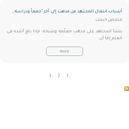
أسباب انتقال المجتهد من مذهب إلى آخر "جمعاً ودراسة…
ملخص البحث
ينشأ المجتهد على مذهب معلّمه وشيخه، فإذا بلغ أشده في
العلم إما أن…
more
1
2
Current
3
الصفحة
الصفحة
Pagination
page