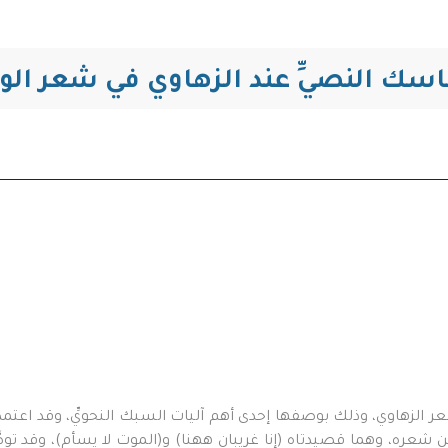
التنقل
تماسك النصيِّ عند الزهاوي في شعر ا
ر الزهاوي، وذلك بوصفها إحدى أهم آليات السبك النحويِّ، وقد اعتمد 
ن شعره، وهما قصيدتاه (إنا غريبان ههنا) و(الموت لا يسأم)، وقد توص