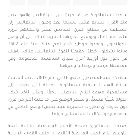
شهدت سنغافورة صراعًا مريرًا بين البرتغاليين والهولنديين
منذ القرن السابع عشر، لاسيما بعد وصول البرتغاليين إلى
المنطقة في مطلع القرن السادس عشر واحتلالهم جزيرة
ملقا عام 1511، وتوسيع تجارتهم البحرية هناك، إلى أن وصل
الهولنديون، ووجدوا موطئ قدم لهم هناك منذ عام 1602،
وباتوا يشكلون خطرًا حقيقيًا لنفوذ البرتغاليين هناك، ناهيك
عن دخول دول أوربية أخرى سباق المنافسة المحمومة، وفي
مقدمتها فرنسا وبريطانيا وغيرهما.
شهدت المنطقة تطورًا ملحوظًا في عام 1819، عندما أسست
شركة الهند الشرقية سنغافورة الحديثة التي تحولت إلى
مستعمرة مهمة للتاج البريطاني لاحقًا، وبدأت تأخذ شكل
الدولة شيئًا فشيئًا، واستمر الوضع على ما عليه أكثر من قرن،
دون حدوث أي تطورات مصيرية فيما يخص الوضع الداخلي في
سنغافورة والتكالب الاستعماري حولها.
أصبحت سنغافورة ضحية الأحلام التوسعية اليابانية نتيجة
التوسع أثناء الحرب العالمية الثانية، إذ احتلت القوات اليابانية