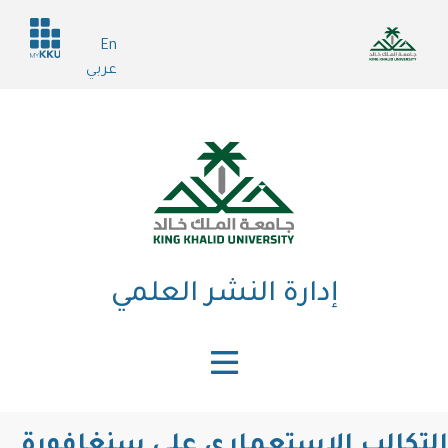
تجاوز
Header
إلى
En
services
المحتوى
عربي
الرئيسي
إدارة النشر العلمي
التكالب الاستعماري على سنغافورة