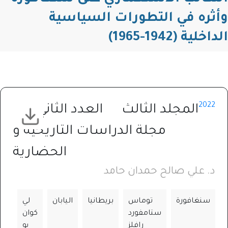
وأثره في التطورات السياسية
الداخلية (1942-1965)
2022
المجلد الثالث
العدد الثاني
مجلة الدراسات التاريخية و
الحضارية⁩
د. علي صالح حمدان حامد
سنغافورة
توماس
بريطانيا
اليابان
لي
ستامفورد
كوان
رافلز
يو