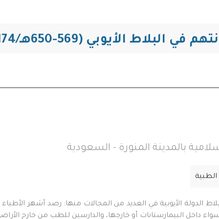
التنقل
اط الأيوبي (569-650هـ/1174-1250م)
إسلامية بالمدينة المنورة - السعودية
 الطبية
اط الدولة الأيوبية في العديد من المجالات منها: رصد أشهر الأطباء 
ء داخل البيمارستانات أو خارجها، والدارسين للطب من خارج الأراضي ا