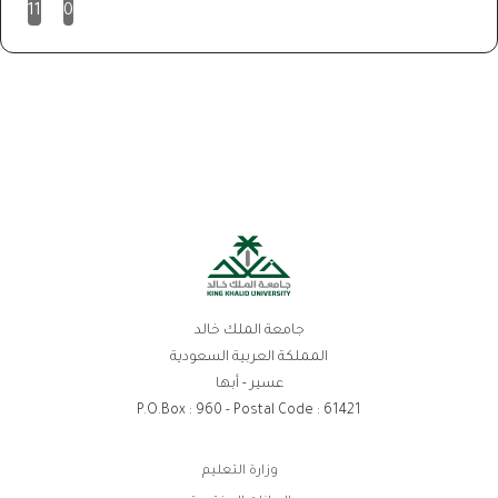
11
0
جامعة الملك خالد
المملكة العربية السعودية
عسير - أبها
P.O.Box : 960 - Postal Code : 61421
بط
وزارة التعليم
تر