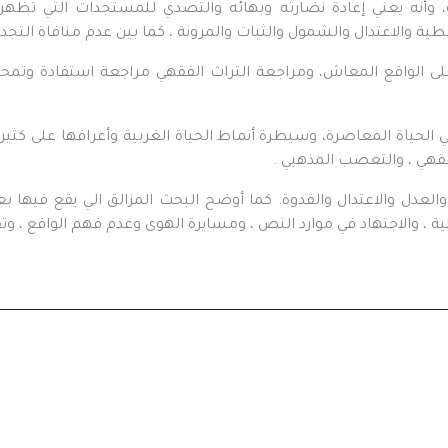
، وأنه يعني إعادة نضارته وبهائه والتصدي للمستجدات التي تظه
 والاعتدال والشمول والثبات والمرونة ، كما بين عدم منافاة التجديد
على الواقع المعاش، ومراجعة التراث الفقهي مراجعة استفادة وتمح
 الحياة المعاصرة، وسيطرة أنماط الحياة الغربية وأعرافها على كثير من
قهي ، والتعصب المذهبي .
العدل والاعتدال والقدوة. كما أوضح البحث المزالق الي يقع فيها 
ة ، والاجتهاد في موارد النص ، ومسايرة الهوى وعدم فهم الواقع ، وتقل