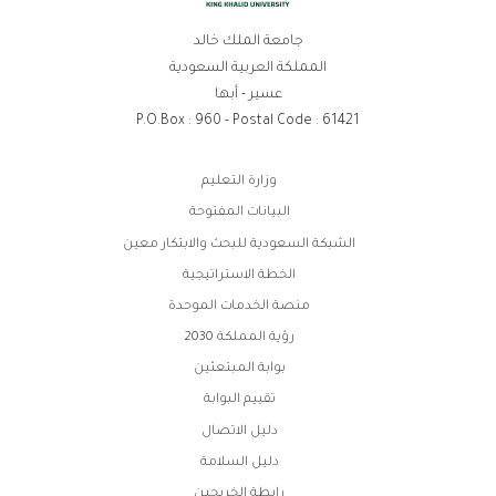
جامعة الملك خالد
المملكة العربية السعودية
عسير - أبها
P.O.Box : 960 - Postal Code : 61421
روابط
وزارة التعليم
الفوتر
البيانات المفتوحة
الشبكة السعودية للبحث والابتكار معين
الخطة الاستراتيجية
منصة الخدمات الموحدة
رؤية المملكة 2030
بوابة المبتعثين
تقييم البوابة
دليل الاتصال
دليل السلامة
رابطة الخريجين