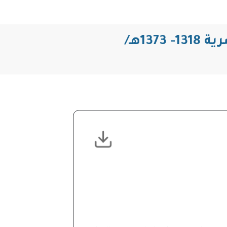
الحياة الاجتماعية في المدينة المنورة من خلال الرحلات المصرية 1318- 1373هـ/