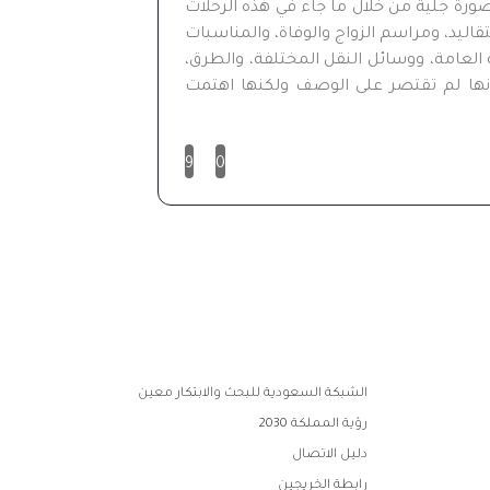
عية للمدينة المنورة إبان الفترة الممتدة من 1318-1373هـ/ 1901- 1953م، ويظهر ذلك بصورة جلية من خلال ما جاء في هذه الرحلات
قاليد، ومراسم الزواج والوفاة، والمناسبات
العامة، ووسائل النقل المختلفة، والطرق،
رة أنها لم تقتصر على الوصف ولكنها اهتمت
9
0
الشبكة السعودية للبحث والابتكار معين
رؤية المملكة 2030
دليل الاتصال
رابطة الخريجين