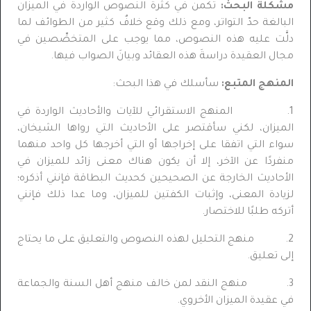
مشكلة البحث:
تكمن في كثرة النصوص الواردة في الميزان
البالغة حدّ التواتر، ومع ذلك وقع خلافٌ كثير من الطوائف لما
دلَّت عليه هذه النصوص، مما يوجب على المتخصِّصين في
مجال العقيدة دراسةَ هذه العقائد وبيانَ الصواب فيها.
المنهج المتبع:
سأسلك في هذا البحث:
1. المنهج الاستقرائي للآيات والأحاديث الواردة في
الميزان، لكني سأقتصر على الأحاديث التي رواها الشيخان،
سواء التي اتفقا على إخراجها أو التي أخرجها كل واحد منهما
منفردًا عن الآخر، إلا أن يكون هناك معنى زائد للميزان في
الأحاديث الخارجة عن الصحيحين كحديث البطاقة فإنني أذكره؛
لزيادة المعنى، وإثبات الكفتين للميزان، وما عدا ذلك فإنني
أتركه طلبًا للاختصار.
2. منهج التحليل لهذه النصوص والتعليق على ما يحتاج
إلى تعليق.
3. منهج النقد لمن خالف منهج أهل السنة والجماعة
في عقيدة الميزان الأخروي.