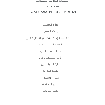
المملكة العربية السعودية
عسير - أبها
P.O.Box : 960 - Postal Code : 61421
روابط
وزارة التعليم
الفوتر
البيانات المفتوحة
الشبكة السعودية للبحث والابتكار معين
الخطة الاستراتيجية
منصة الخدمات الموحدة
رؤية المملكة 2030
بوابة المبتعثين
تقييم البوابة
دليل الاتصال
دليل السلامة
رابطة الخريجين