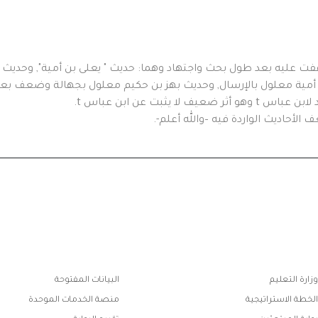
قفت عليه بعد طول بحث واجتهاد وهما: حديث " يعلى بن أمية", وحديث " 
ن أمية معلول بالإرسال, وحديث بهز بن حكيم معلول بجهالة وضعف بع
د لابن عباس
t
وهو أثر ضعيف لا يثبت عن ابن عباس
t
.
الأحاديث الواردة فيه
–
والله
أعلم
-.
ابط
وزارة التعليم
البيانات المفتوحة
فوتر
الخطة الاستراتيجية
منصة الخدمات الموحدة