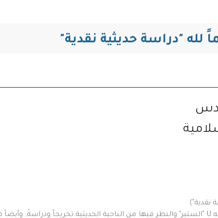
التنقل
ً لله "دراسة حديثية نقدية"
ادس
لامية
 نقدية")
له
U
"الستير" والنظر فيها من الناحية الحديثية تخريجاً ودراسةً, وأيضا