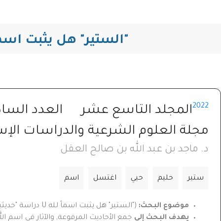
"الستير" هل يثبت اسما
2022
المجلد التاسع عشر
العدد الس
مجلة العلوم الشرعية والدراسات الإس
د. ماجد بن عبد الله بن صالح العقل
ستير
حليم
حيي
اغتسل
اسم
موضوع البحث:
("الستير"
هل يثبت اسماً لله
U
دراسة "حديثية
يهدف البحث إلى
جمع الأحاديث المرفوعة, والآثار في اسم ال