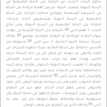
يتناول البحث الحديث عن الرقابة على البيئة الطبيعية في
السنة النبوية، فيعرف البيئة، ثم يبين أهمية الرقابة على البيئة
في الشريعة الإسلامية، ويوضح مجالات الرقابة على البيئة
الطبيعية في السنة النبوية، ويستعرض البحث إجراءات
الرقابة على البيئة الطبيعية في السنة النبوية، ومن نتائج
البحث: 1- اهتم النبي ﷺ بالرقابة على البيئة الأرضية في عهده،
سواء الرقابة الوقائية، أو الرقابة العلاجية، ووضع ﷺ نظامًا
شرعيًا؛ لحماية الثروة النباتية، 2- سنّ النبي ﷺ مجموعة من
الأسس؛ للحفاظ على البيئة المائية، مبينًا خطورة الإسراف في
الماء، والنهي عن تلويثه بأي شكل؛ لأن في ذلك إفسادًا لحياة
الناس، وإيذاء لهم؛ لما يترتب عليه من انتشار للأمراض
والأوبئة، 3- اهتمت السنة النبوية بالحيوان، وأولته عناية كبيرة
بالمحافظة عليه من الاعتداء عليه بغير حق، والأمر بالرفق به،
والإحسان إليه، وسنّ النبي ﷺ الأنظمة الشرعية التي تضمن
حماية الحيوان، فالإسلام دين سماحة ورحمة أعطى لكلٍ حقه،
والحيوان عنصر مهم لبناء الحياة، فهو جزء من النظام
الطبيعي، ومن التوصيات: تضافر الجهود في حماية البيئة، وأن
مسؤولية البيئة والحفاظ عليها منوطة بكل فرد، فقد عدّ
النبي ﷺ إماطة الأذى عن الطريق من شعب الإيمان.