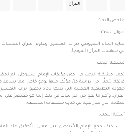
القرآن
ص البحث
ان البحث:
ية الإمام السيوطي بتراث التَّفسير، وعلوم القرآن (مفحمات الأقران
مبهمات القرآن) أنموذجاً.
لة البحث:
ن مشكلة البحث في: كون مؤلفات الإمام السيوطي
:
لم تحظ بعنايةٍ
ة, تتمثَّل في: دراسة كلِّ مؤلَّف منها بوجهٍ خاص, مما يساعد في: إبراز
ده التطبيقية العملية التي بذلها تجاه تحقيق تراث التفسير وعلوم
رآن, وأكثر ما يقع من الدراسات في ذلك إنما هو مقتصرٌ على استخراج
جه الذي سار عليه في كتابة مصنفاته المختلفة.
لة البحث:
كيف جمع الإمام السُّيوطيّ
:
بين معنى التَّحقيق عند المتقدمين،