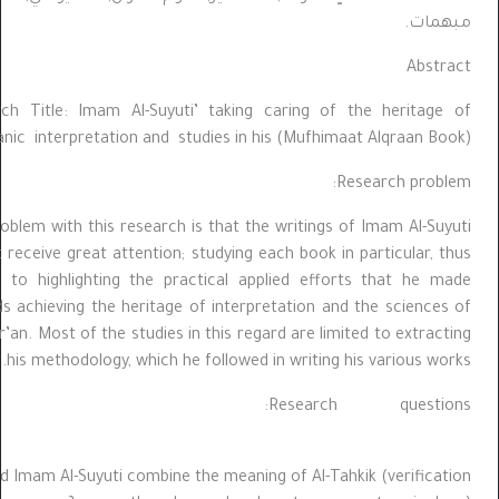
مات.
Abstr
Research Title: Imam Al-Suyuti’ taking caring of the heritage
Qur’anic interpretation and studies in his (Mufhimaat Alqraan Bo
Research probl
The problem with this research is that the writings of Imam Al-Suy
did not receive great attention; studying each book in particular, 
helping to highlighting the practical applied efforts that he m
towards achieving the heritage of interpretation and the sciences
the Qur’an. Most of the studies in this regard are limited to extrac
his methodology, which he followed in writing his various wo
Research questions:
How did Imam Al-Suyuti combine the meaning of Al-Tahkik (verificat