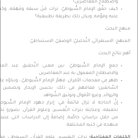
واصطلاح المعاصرين؟
كيف حقَّق الإمام السُّيوطيّ
:
تراث مَنْ سبقه وفَهِمَه, وكيف بنى
عليه وقوَّمه, وبيان ذلك بطريقة تطبيقية؟
ج البحث:
هج: الاستقرائي, التَّحليليّ, الوصفيّ, الاستنباطيّ.
 نتائج البحث:
جمع الإمام السُّيوطيّ
:
بين معنى التَّحقيق عند المتقدمين
والاصطلاح المعمول به عند المعاصرين.
ظهر في مفحمات الأقران: فهمُ الإمام السُّيوطيّ
:
، وبناؤه على تراث
السَّابقين؛ ففاقهم في ذلك: بحسن الإيجاز, وتضمين الفوائد
والزوائد, وعزو الأقوال وتوثيق الشَّواهد.
إنَّ الحاجة لا تزال قائمةً في: إبراز جهود الإمام السُّيوطيّ
:
في
تحقيقه، وعنايته بتراث التَّفسير، وعلوم القرآن, بصورةٍ تطبيقية,
من خلال دراساتٍ خاصَّة, إضافةً إلى الدراسات التي عنيت بإبراز
منهجه في كتبه المختلفة.
لمات المفتاحية:
تراث, التفسير, علوم القرآن, السيوطي, مفحمات,