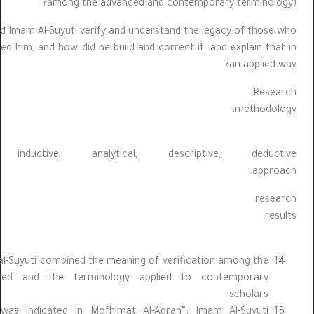
among the advanced and contemporary terminolog
How did Imam Al-Suyuti verify and understand the legacy of those 
preceded him, and how did he build and correct it, and explain that
an applied 
Resea
methodology:
The inductive, analytical, descriptive, deduct
approa
Key researc
results:
Imam al-Suyuti combined the meaning of verification among the
advanced and the terminology applied to contemporary
scholars.
What was indicated in Mofhimat Al-Aqran”: Imam Al-Suyuti