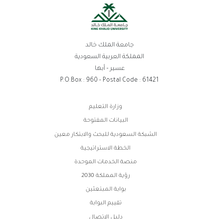
جامعة الملك خالد
المملكة العربية السعودية
عسير - أبها
P.O.Box : 960 - Postal Code : 61421
روابط
وزارة التعليم
الفوتر
البيانات المفتوحة
الشبكة السعودية للبحث والابتكار معين
الخطة الاستراتيجية
منصة الخدمات الموحدة
رؤية المملكة 2030
بوابة المبتعثين
تقييم البوابة
دليل الاتصال