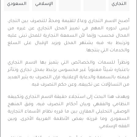
التجاري
الإسلامي
السعودي
أصبح الاسم التجاري وعاءً للقيمة ومحلاً للتصرف بين التجار،
ليس لدوره المهم في تمييز المحل التجاري عن غيره من
المحال فحسب؛ وإنما لأن السمعة التجارية للمحل تبنى عليه
وترتبط به؛ فبه يشتهر المحل ويزيد الإقبال على السلع
والخدمات التي ينتجها.
ونظراً للسمات والخصائص التي يتميز بها الاسم التجاري
باعتباره شيئاُ معنوياً غير محسوس يرتبط بمحل تجاري وتتأثر
قيمته بالسمعة والدعاية الإعلانية؛ فإن التصرف به يثير العديد
من التساؤلات عن تكييفه، وعن حكم التصرف فيه.
ويهدف هذا البحث إلى استجلاء حقيقة الاسم التجاري وتكييفه
النظامي والفقهي وبيان أحكام التصرف فيه، وفق المنهج
الوصفي التحليلي المقارِن بين ما قرره نظام الأسماء التجارية
السعودي وما قررته بعض الأنظمة العربية الأخرى، وبين
الفقه الإسلامي.