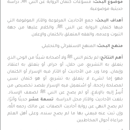
موضوع البحث:
مسوّغات كتمان الرواية عن النبي ﷺ، دراسة
حديثية موضوعية.
أهداف البحث:
جمع الأحاديث المرفوعة والآثار الموقوفة التي
فيها كتمان الرواية عن النبي ﷺ، والكلام عليها من جهة
الثبوت وعدمه، والفقه المتعلق بالكتمان والإعلان.
منهج البحث:
المنهج الاستقرائي والتحليلي.
أهم النتائج:
لم يكتم النبي ﷺ ولا أصحابه شيئًا من الوحي الذي
يتعلق به التشريع، من حلال، أو حرام، أو يتعلق به اعتقاد
وإيمان، وما ورد من الأحاديث أو الآثار فيه الإسرار أو الكتمان
فهو إما لشيء لا يتعلق به تشريع، أو هو كتمان نسبي
لمصلحة راجحة، أو اسُتعمِل فيه الإسرار بقصد تخصيص من
أُسِرَّ إليه بالإبلاغ، أو لم يصح عن النبي ﷺ لضعف الإسناد.
بلغت الأحاديث والآثار محل الدراسة:
تسعة عشر
حديثًا وأثرًا،
لم يصح النهي عن رواية أحاديث الصفات عن مالك رحمه الله،
وإن ثبت عنه فيعني بها ما لم يصح سنده، وعلى أهل العلم
مراعاة أحوال المخاطبين.