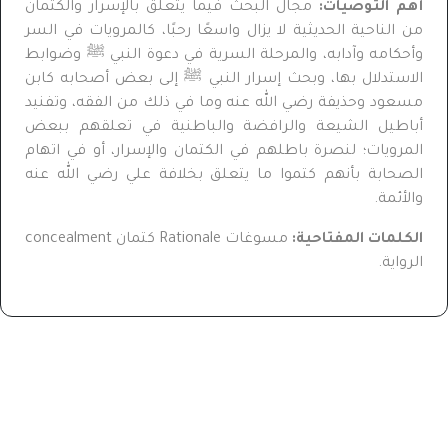
أهم التوصيات:
مجال البحث فيما يتعلق بالإسرار والكتمان
من الناحية الحديثية لا يزال واسعًا رحبًا، كالمرويات في السر
وأحكامه وآدابه، والمرحلة السرية في دعوة النبي ﷺ وضوابط
الاستدلال بها، وبحث إسرار النبي ﷺ إلى بعض أصحابه كابن
مسعود وحذيفة رضي الله عنه وما في ذلك من الفقه، وتفنيد
أباطيل الشيعة والرافضة والباطنية في تعلقهم ببعض
المرويات؛ لنصرة باطلهم في الكتمان والإسرار، أو في اتهام
الصحابة بأنهم كتموا ما يتعلق بخلافة علي رضي الله عنه
والأئمة.
الكلمات المفتاحية:
مسوغات Rationale كتمان concealment
الرواية.