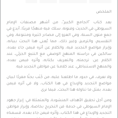
الملخص
يعد كتاب "الجامع الكبير"، من أشهر مصنفات الإمام
السيوطي في الحديث وفنونه، سلك فيه منهجًا فريدًا، أبدع في
جمع متون السنة، وفي العزو إلى مصادر كثيرة ومتنوعة، وفي
التقسيم، والترميز، وغير ذلك، مما يُعنى هذا البحث ببيانه،
وإبراز مواضع التجديد فيه، والكلام عن أثره فيمن جاء بعده،
سالكين في دراسته المنهج الوصفي مع التتبع الجزئي، عند
الكلام عن: ترجمته، والتعريف بكتابه، وأثره فيمن بعده،
والمنهج الاستنباطي، عند كلامنا عن مواطن التجديد فيه.
ولا نعرف، في حدود ما اطلعنا عليه، من كَتَب بحثًا مفردًا لبيان
مواضع التجديد والإبداع في هذا الكتاب، ولا في أثره فيمن
بعده، بمثل ما تناوله هذا البحث، فيما نرى.
ومن أجل تحقيق الأهداف المنشودة، والمتمثلة في: إبراز جهود
الإمام السيوطي في خدمة فن التخريج بخاصة، وإبراز مواطن
التجديد والإبداع في هذا الكتاب، وأثره فيمن جاء بعده، قسمناه