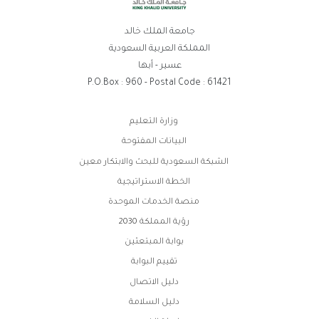
جامعة الملك خالد
المملكة العربية السعودية
عسير - أبها
P.O.Box : 960 - Postal Code : 61421
روابط
وزارة التعليم
الفوتر
البيانات المفتوحة
الشبكة السعودية للبحث والابتكار معين
الخطة الاستراتيجية
منصة الخدمات الموحدة
رؤية المملكة 2030
بوابة المبتعثين
تقييم البوابة
دليل الاتصال
دليل السلامة