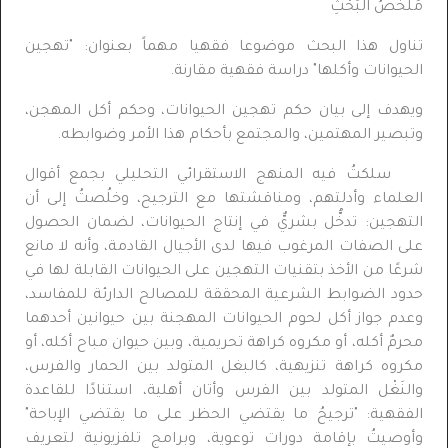
مُلَخَصُ البَحْثِ
تناول هذا البحث موضوعا فقهيا مهماً بعنوان: "تهجين
الحيوانات وأكلها" دراسة فقهية مقارنة.
ويهدف إلى بيان حكم تهجين الحيوانات، وحكم أكل المهجن،
وتبصير المهتمين، والمجتمع بأحكام هذا الأمر وضوابطه.
سلكتُ فيه المنهج الاستقرائي التحليلي بجمع أقوال
العلماء وأدلتهم، ومناقشتها مع الترجيح، وخلُصتُ إلى أن
التهجين: تدخُّل بشريٌّ في إنتاج الحيوانات، لضمان الحصول
على الصفات المرغوب فيها لدى الأجيال القادمة، وأنه لا مانع
شرعًا من الأخذ بتقنيات التهجين على الحيوانات القابلة لها في
حدود الضوابط الشرعية المحققة للمصالح الدارئة للمفاسد،
وعدم جواز أكل لحوم الحيوانات المهجنة بين حيوانين أحدهما
محرمٌ أكله، أو مكروه كراهة تحريمية، وبين حيوان مباح أكله، أو
مكروه كراهة تنزيهية، كالبغل المتولد بين الحمار والفرس،
والنَغْل المتولد بين الفرس وأتان أهلية، استنادًا للقاعدة
الفقهية: "ترجيحُ ما يقتضي الحظر على ما يقتضي الإباحة"
وأوصيتُ بإقامة دورات توعوية، وبرامج تلفزيونية لتعريف