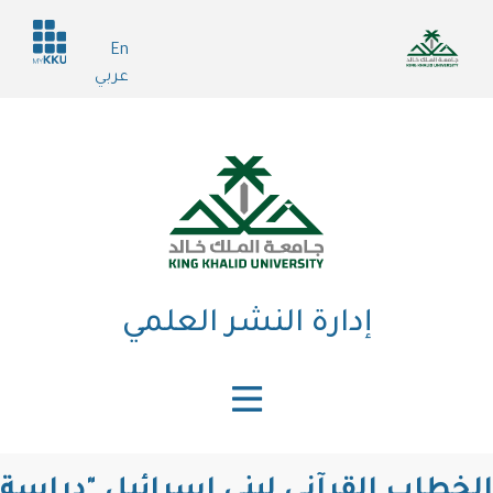
تجاوز
Header
إلى
En
services
المحتوى
عربي
الرئيسي
إدارة النشر العلمي
الخطاب القرآني لبني إسرائيل "دراسة